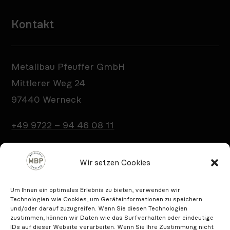
Kontakt
Metallbau Pfeuffer GmbH
Mittlerer Weg 24
97440 Werneck
+49 9722 – 94 46 08 11
info@metallbau-pfeuffer.de
Wir setzen Cookies
Um Ihnen ein optimales Erlebnis zu bieten, verwenden wir
Technologien wie Cookies, um Geräteinformationen zu speichern
und/oder darauf zuzugreifen. Wenn Sie diesen Technologien
zustimmen, können wir Daten wie das Surfverhalten oder eindeutige
IDs auf dieser Website verarbeiten. Wenn Sie Ihre Zustimmung nicht